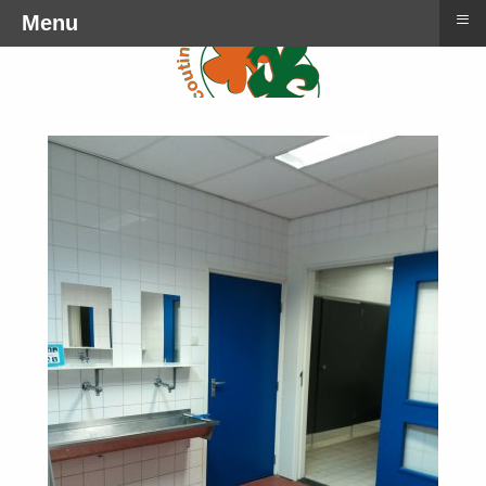
≡
Menu