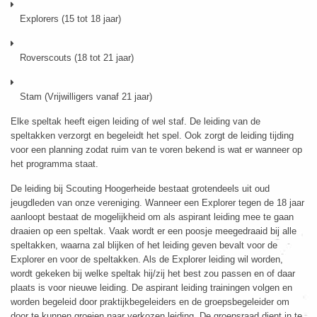
Explorers (15 tot 18 jaar)
Roverscouts (18 tot 21 jaar)
Stam (Vrijwilligers vanaf 21 jaar)
Elke speltak heeft eigen leiding of wel staf. De leiding van de
speltakken verzorgt en begeleidt het spel. Ook zorgt de leiding tijding
voor een planning zodat ruim van te voren bekend is wat er wanneer op
het programma staat.
De leiding bij Scouting Hoogerheide bestaat grotendeels uit oud
jeugdleden van onze vereniging. Wanneer een Explorer tegen de 18 jaar
aanloopt bestaat de mogelijkheid om als aspirant leiding mee te gaan
draaien op een speltak. Vaak wordt er een poosje meegedraaid bij alle
speltakken, waarna zal blijken of het leiding geven bevalt voor de
Explorer en voor de speltakken. Als de Explorer leiding wil worden,
wordt gekeken bij welke speltak hij/zij het best zou passen en of daar
plaats is voor nieuwe leiding. De aspirant leiding trainingen volgen en
worden begeleid door praktijkbegeleiders en de groepsbegeleider om
door te kunnen groeien naar verkozen leiding. De groepsraad dient in te