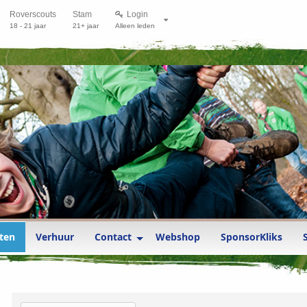
Roverscouts
Stam
Login
18 - 21 jaar
21+ jaar
Alleen leden
ten
Verhuur
Contact
Webshop
SponsorKliks