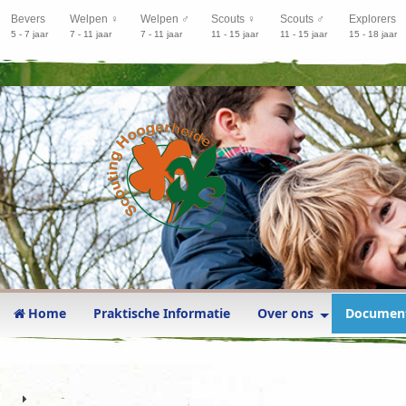
Bevers
Welpen ♀
Welpen ♂
Scouts ♀
Scouts ♂
Explorers
5 - 7 jaar
7 - 11 jaar
7 - 11 jaar
11 - 15 jaar
11 - 15 jaar
15 - 18 jaar
Home
Praktische Informatie
Over ons
Documen