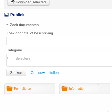
Download selected
Afbeelding
Publiek
Zoek documenten
Zoek door titel of beschrijving…
Categorie
Zoeken
Opnieuw instellen
M
M
Formulieren
Informatie
a
a
p
p