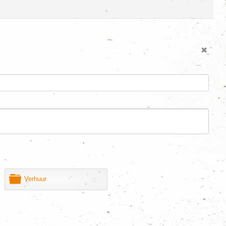
M
Verhuur
a
p