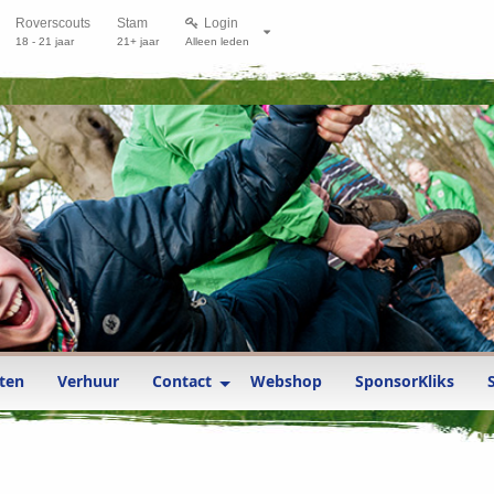
Roverscouts
Stam
Login
18 - 21 jaar
21+ jaar
Alleen leden
ten
Verhuur
Contact
Webshop
SponsorKliks