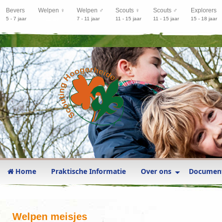
Bevers
Welpen ♀
Welpen ♂
Scouts ♀
Scouts ♂
Explorers
5 - 7 jaar
7 - 11 jaar
7 - 11 jaar
11 - 15 jaar
11 - 15 jaar
15 - 18 jaar
Home
Praktische Informatie
Over ons
Documen
Welpen meisjes